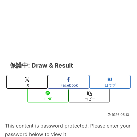
保護中: Draw & Result
X
Facebook
はてブ
LINE
コピー
1926.05.13
This content is password protected. Please enter your
password below to view it.