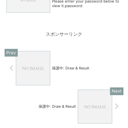
Please enter your password below to
view it.password
スポンサーリンク
保護中: Draw & Result
保護中: Draw & Result