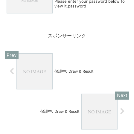
Please enter your password below to
view it.password
スポンサーリンク
保護中: Draw & Result
保護中: Draw & Result