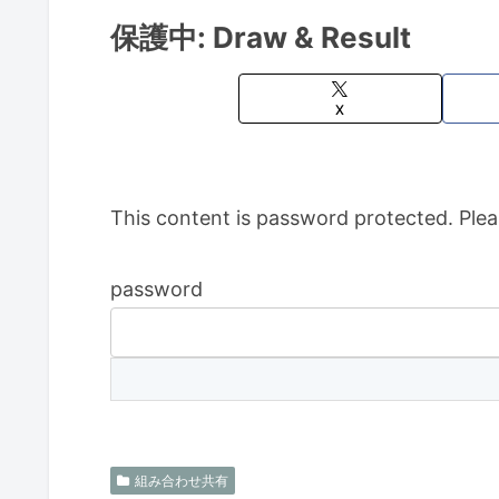
保護中: Draw & Result
X
This content is password protected. Plea
password
組み合わせ共有