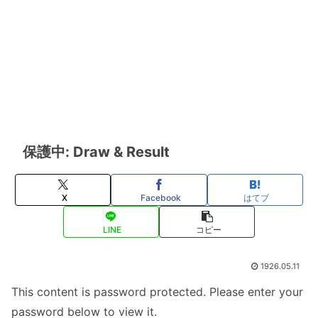
保護中: Draw & Result
X
Facebook
はてブ
LINE
コピー
1926.05.11
This content is password protected. Please enter your
password below to view it.