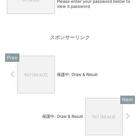
Please enter your password below to
view it.password
スポンサーリンク
保護中: Draw & Result
保護中: Draw & Result