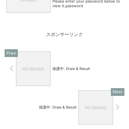
Please enter your password below to
view it.password
スポンサーリンク
保護中: Draw & Result
保護中: Draw & Result