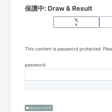
保護中: Draw & Result
X
This content is password protected. Plea
password
組み合わせ共有