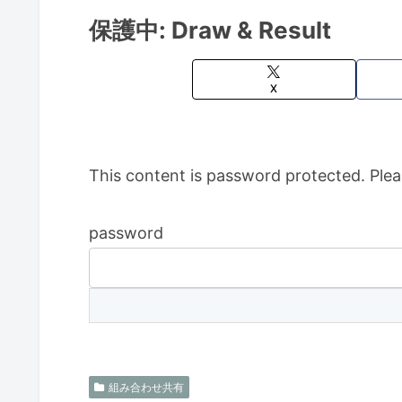
保護中: Draw & Result
X
This content is password protected. Plea
password
組み合わせ共有