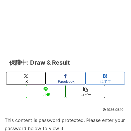
保護中: Draw & Result
X
Facebook
はてブ
LINE
コピー
1926.05.10
This content is password protected. Please enter your
password below to view it.