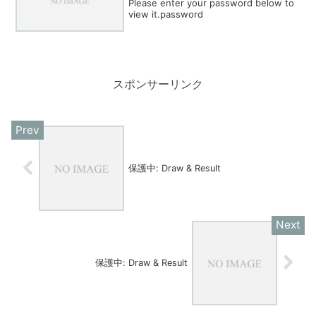
Please enter your password below to
view it.password
スポンサーリンク
保護中: Draw & Result
保護中: Draw & Result