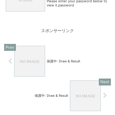
Please enter your password below to
view it.password
スポンサーリンク
保護中: Draw & Result
保護中: Draw & Result