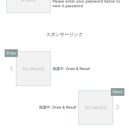
Please enter your password below to
view it.password
スポンサーリンク
保護中: Draw & Result
保護中: Draw & Result