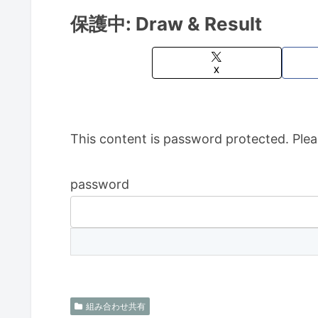
保護中: Draw & Result
X
This content is password protected. Plea
password
組み合わせ共有