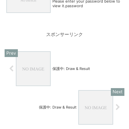
Please enter your password below to
view it.password
スポンサーリンク
保護中: Draw & Result
保護中: Draw & Result