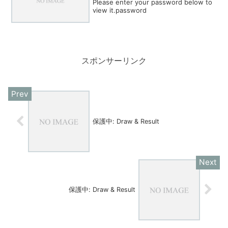
Please enter your password below to
view it.password
スポンサーリンク
保護中: Draw & Result
保護中: Draw & Result