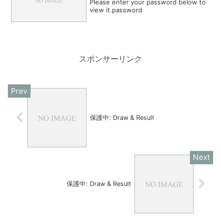
Please enter your password below to
view it.password
スポンサーリンク
保護中: Draw & Result
保護中: Draw & Result