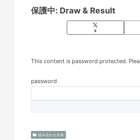
保護中: Draw & Result
X
This content is password protected. Plea
password
組み合わせ共有