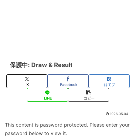
保護中: Draw & Result
X
Facebook
はてブ
LINE
コピー
1926.05.04
This content is password protected. Please enter your
password below to view it.