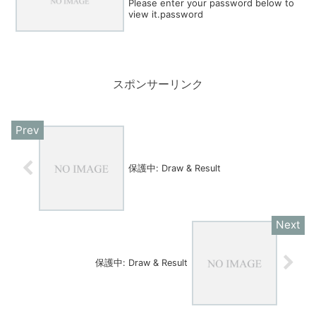
Please enter your password below to
view it.password
スポンサーリンク
保護中: Draw & Result
保護中: Draw & Result