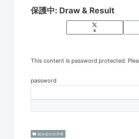
保護中: Draw & Result
X
This content is password protected. Plea
password
組み合わせ共有