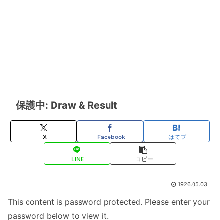
保護中: Draw & Result
X
Facebook
はてブ
LINE
コピー
1926.05.03
This content is password protected. Please enter your
password below to view it.