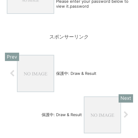
Please enter your password below to
view it.password
スポンサーリンク
保護中: Draw & Result
保護中: Draw & Result