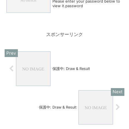
Please enter your password below to
view it.password
スポンサーリンク
保護中: Draw & Result
保護中: Draw & Result