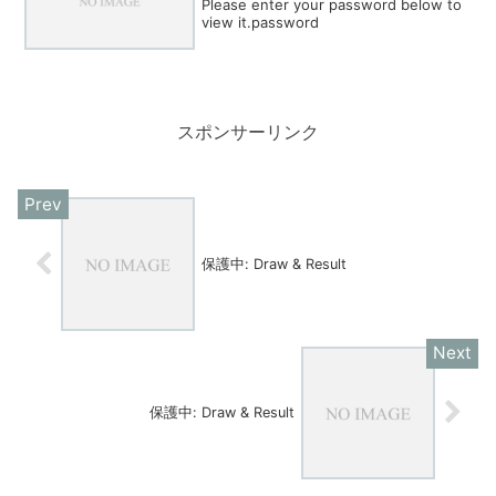
Please enter your password below to
view it.password
スポンサーリンク
保護中: Draw & Result
保護中: Draw & Result