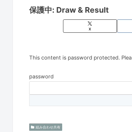
保護中: Draw & Result
X
This content is password protected. Plea
password
組み合わせ共有