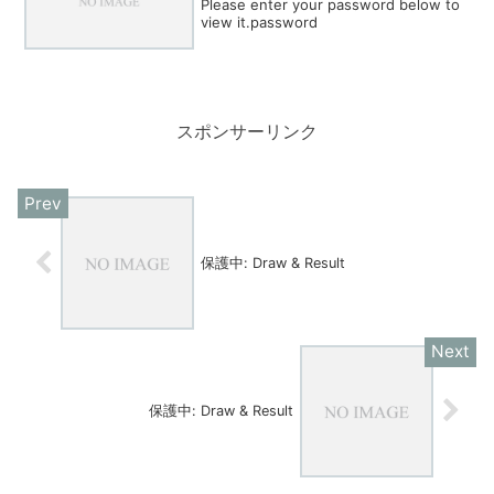
Please enter your password below to
view it.password
スポンサーリンク
保護中: Draw & Result
保護中: Draw & Result