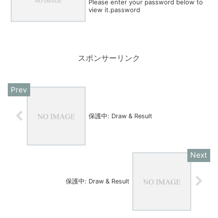
Please enter your password below to
view it.password
スポンサーリンク
保護中: Draw & Result
保護中: Draw & Result