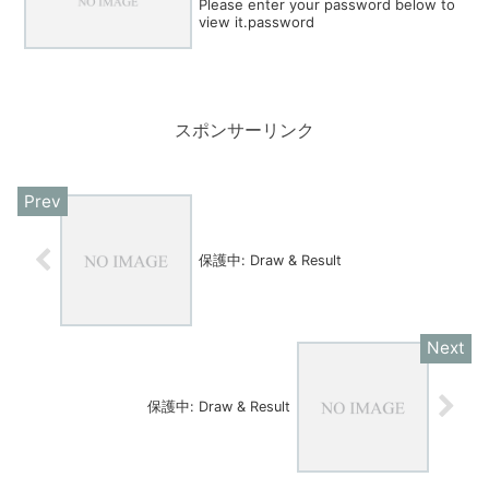
Please enter your password below to
view it.password
スポンサーリンク
保護中: Draw & Result
保護中: Draw & Result