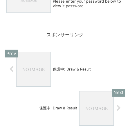
Please enter your password below to
view it.password
スポンサーリンク
保護中: Draw & Result
保護中: Draw & Result