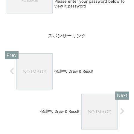
Please enter your password below to
view it.password
スポンサーリンク
保護中: Draw & Result
保護中: Draw & Result