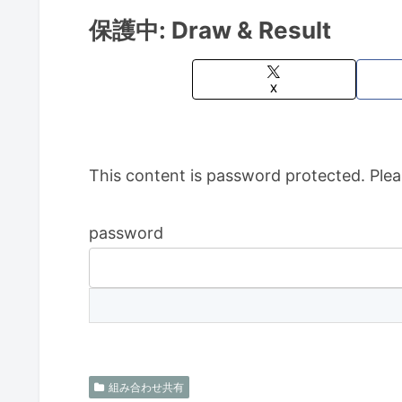
保護中: Draw & Result
X
This content is password protected. Plea
password
組み合わせ共有