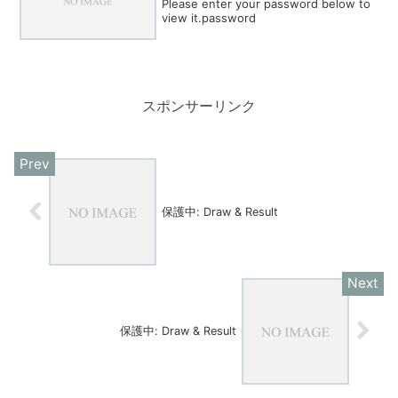
Please enter your password below to
view it.password
スポンサーリンク
保護中: Draw & Result
保護中: Draw & Result