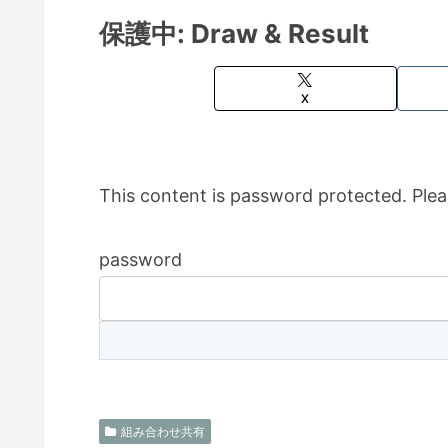
保護中: Draw & Result
X
This content is password protected. Plea
password
組み合わせ共有