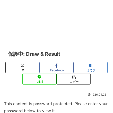
保護中: Draw & Result
X
Facebook
はてブ
LINE
コピー
1926.04.26
This content is password protected. Please enter your
password below to view it.