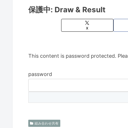
保護中: Draw & Result
X
This content is password protected. Plea
password
組み合わせ共有