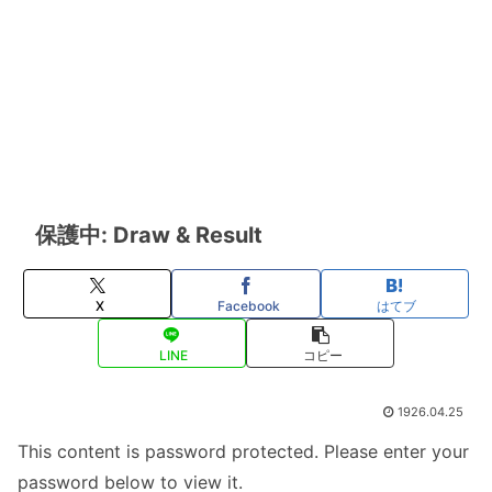
保護中: Draw & Result
X
Facebook
はてブ
LINE
コピー
1926.04.25
This content is password protected. Please enter your
password below to view it.