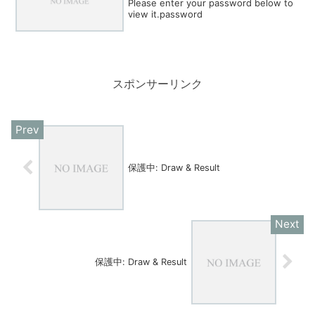
Please enter your password below to
view it.password
スポンサーリンク
保護中: Draw & Result
保護中: Draw & Result