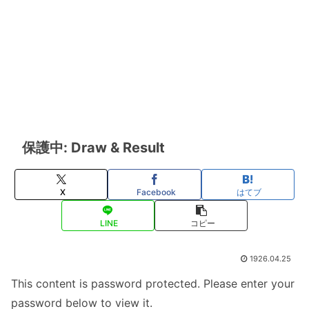
保護中: Draw & Result
X
Facebook
はてブ
LINE
コピー
1926.04.25
This content is password protected. Please enter your
password below to view it.