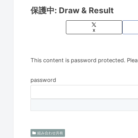
保護中: Draw & Result
X
This content is password protected. Plea
password
組み合わせ共有