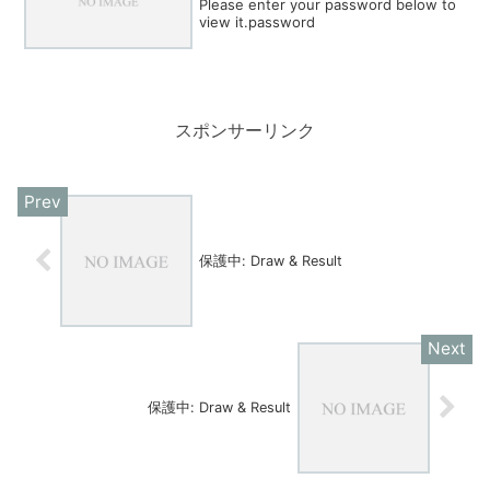
Please enter your password below to
view it.password
スポンサーリンク
保護中: Draw & Result
保護中: Draw & Result