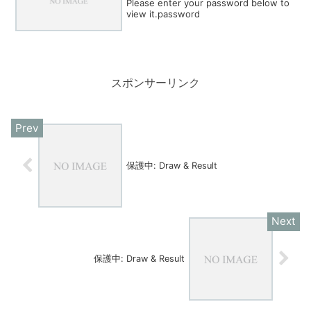
Please enter your password below to
view it.password
スポンサーリンク
保護中: Draw & Result
保護中: Draw & Result