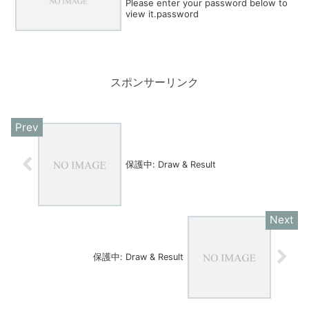
Please enter your password below to
view it.password
スポンサーリンク
保護中: Draw & Result
保護中: Draw & Result