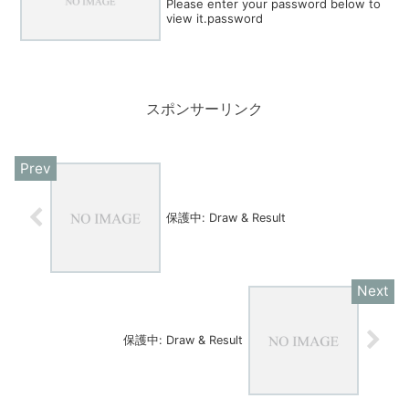
Please enter your password below to
view it.password
スポンサーリンク
保護中: Draw & Result
保護中: Draw & Result