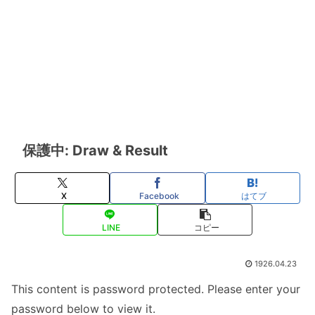
保護中: Draw & Result
X
Facebook
はてブ
LINE
コピー
1926.04.23
This content is password protected. Please enter your
password below to view it.