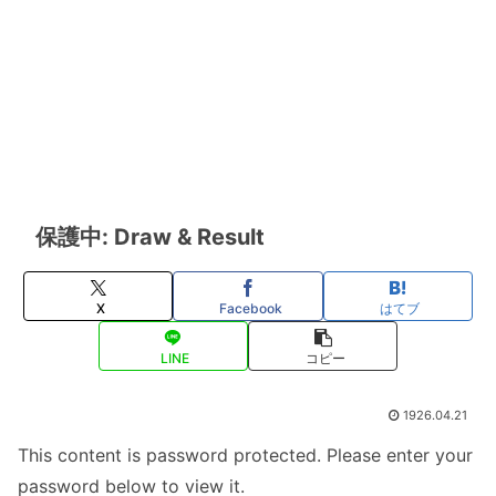
保護中: Draw & Result
X
Facebook
はてブ
LINE
コピー
1926.04.21
This content is password protected. Please enter your
password below to view it.