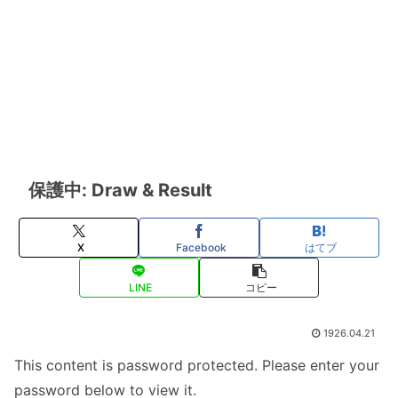
保護中: Draw & Result
X
Facebook
はてブ
LINE
コピー
1926.04.21
This content is password protected. Please enter your
password below to view it.