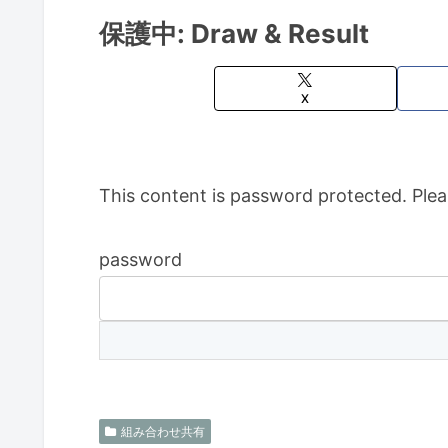
保護中: Draw & Result
X
This content is password protected. Plea
password
組み合わせ共有