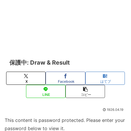
保護中: Draw & Result
X
Facebook
はてブ
LINE
コピー
1926.04.19
This content is password protected. Please enter your
password below to view it.