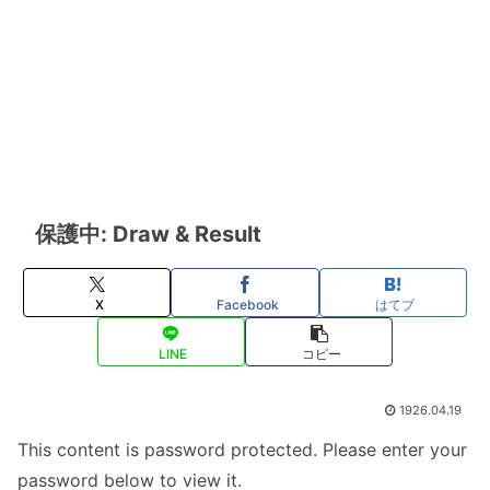
保護中: Draw & Result
X
Facebook
はてブ
LINE
コピー
1926.04.19
This content is password protected. Please enter your
password below to view it.